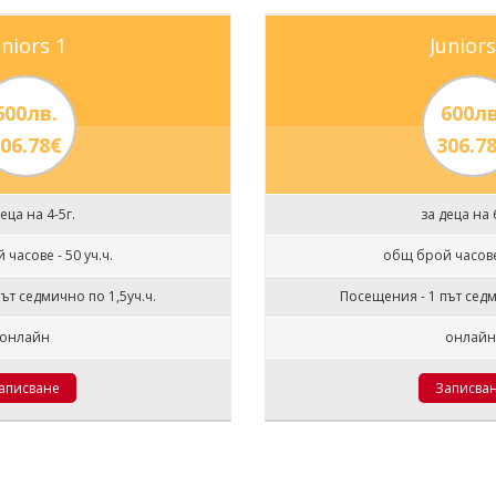
uniors 1
Juniors
600лв.
600лв
06.78€
306.7
еца на 4-5г.
за деца на 
часове - 50 уч.ч.
общ брой часове 
ът седмично по 1,5уч.ч.
Посещения - 1 път седм
онлайн
онлай
аписване
Записва