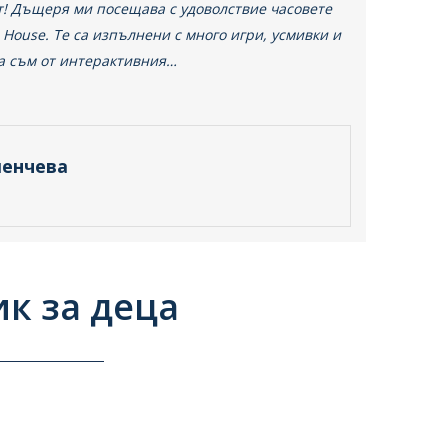
т! Дъщеря ми посещава с удоволствие часовете
h House. Те са изпълнени с много игри, усмивки и
а съм от интерактивния…
ленчева
ик за деца