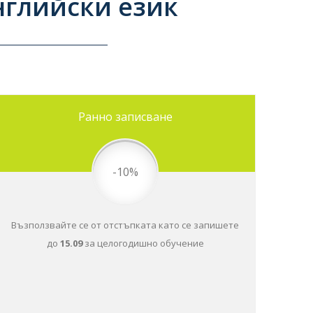
нглийски език
Ранно записване
-10%
Възползвайте се от отстъпката като се запишете
до
15.09
за целогодишно обучение