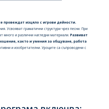
се провеждат изцяло с игрови дейности.
ия. Усвояват граматични структури чрез песни. При
ат много и различни нагледни материали.
Развиват
ношение, както и умения за общуване, работа
тивни и изобретателни. Уроците са съпроводени с
 програма включва: