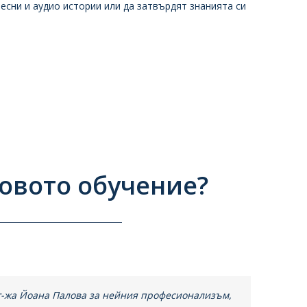
песни и аудио истории или да затвърдят знанията си
овото обучение?
г-жа Йоана Палова за нейния професионализъм,