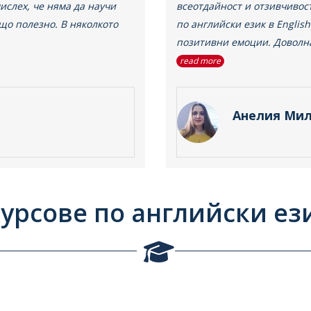
слех, че няма да научи
всеотдайност и отзивчивос
ещо полезно. В няколкото
по английски език в Englis
позитивни емоции. Доволн
read more
Анелия Ми
урсове по английски ез