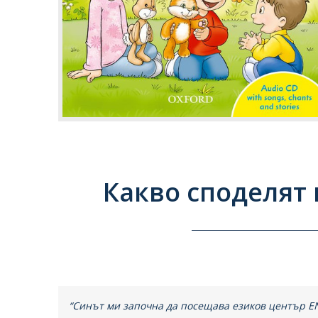
Какво споделят
“Синът ми започна да посещава езиков център E