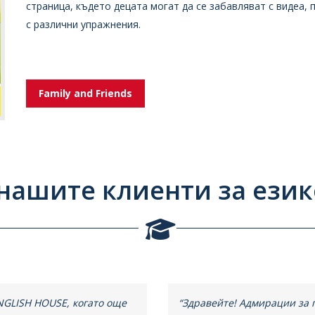
страница, където децата могат да се забавляват с видеа, 
с различни упражнения.
Family and Friends
 нашите клиенти за език
NGLISH HOUSЕ, когато още
“Здравейте! Адмирации за 