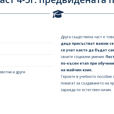
Друга съществена част е тов
деца присъстват важни с
се учат както да бъдат с
своите социални умения.
Пос
по-късен етап при обучени
на майчин език.
ивотни и други
Героите в учебното пособие с
помагат за създаването на пр
заражда по естествен начин.