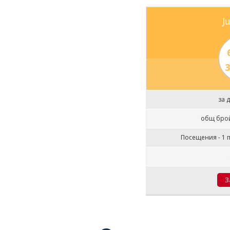
J
3
за д
общ брой 
Посещения - 1 п
З