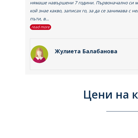
нямаше навършени 7 години. Първоначално си ми
кой знае какво, записах го, за да се занимава с н
пъти, в…
read more
Жулиета Балабанова
Цени на к