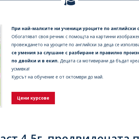
При най-малките ни ученици уроците по английски 
Обогатяват своя речник с помощта на картинни изображен
провеждането на уроците по английски за деца се използв
се умения за слушане с разбиране и правилно произ
по двойки и в екип.
Децата са мотивирани да бъдат креа
усмивка!
Курсът на обучение е от октомври до май.
Цени курсове
аст 4-5г. предвидената