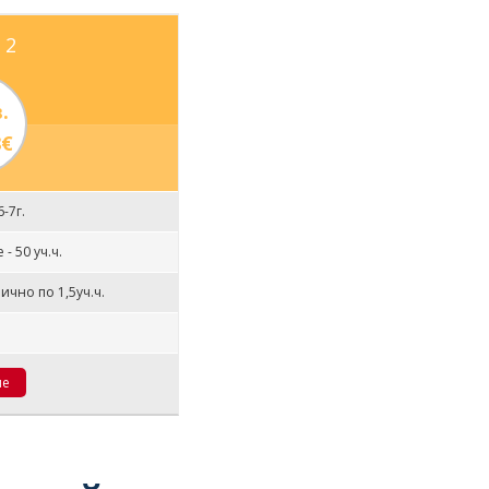
 2
.
8€
6-7г.
- 50 уч.ч.
ично по 1,5уч.ч.
н
не