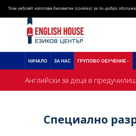
Работно време (офис) - Понеделник – Петък, 9:00 – 19:
Този уебсайт използва бисквитки (cookies) за по-добро обслужв
НАЧАЛО
ЗА НАС
ГРУПОВО ОБУЧЕНИЕ
Английски за деца в предучили
Специално разр