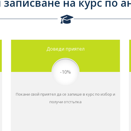
 записване на курс по а
Доведи приятел
-10%
Покани свой приятел да се запише в курс по избор и
получи отстъпка