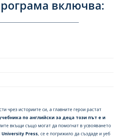
 програма включва:
и чрез историите си, а главните герои растат
чебника по английски за деца този път е и
елите вкъщи също могат да помогнат в усвояването
University Press
, се е погрижило да създаде и уеб