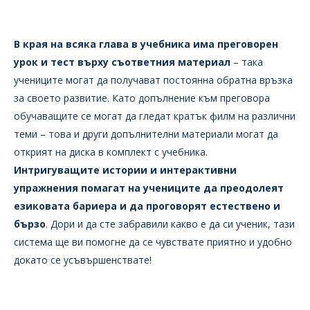
В края на всяка глава в учебника има преговорен
урок и тест върху съответния материал
– така
учениците могат да получават постоянна обратна връзка
за своето развитие. Като допълнение към преговора
обучаващите се могат да гледат кратък филм на различни
теми – това и други допълнителни материали могат да
открият на диска в комплект с учебника.
Интригуващите истории и интерактивни
упражнения помагат на учениците да преодолеят
езиковата бариера и да проговорят естествено и
бързо
. Дори и да сте забравили какво е да си ученик, тази
система ще ви помогне да се чувствате приятно и удобно
докато се усъвършенствате!