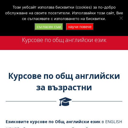
Search:
+359 88 4142 702
Търси
Този уебсайт използва бисквитки (cookies) за по-добро
обслужване на своите посетители. Използвайки този сайт, Вие
се съгласявате с използването на бисквитки.
съгласен съм
научи повече
Курсове по общ английски език
You are here:
Курсове по общ английски
за възрастни
Езиковите курсове по Общ английски език
в ENGLISH