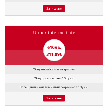
Записване
Upper-intermediate
610лв.
311.89€
Общ английски за възрастни
Общ брой часове - 100 уч.ч.
Посещения - онлайн 2 пъти седмично по 3уч.ч.
Записване