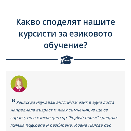
Какво споделят нашите
курсисти за езиковото
обучение?
Реших да изучавам английски език в една доста
напреднала възраст и имах съмнения,че ще се
справя, но в езиков център “English house” срещнах
голяма подкрепа и разбиране. Йоана Пaлова със