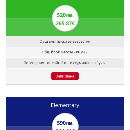
520лв.
265.87€
Общ английски за възрастни
Общ брой часове - 80 уч.ч.
Посещения - онлайн 2 пъти седмично по 3уч.ч.
Записване
Elementary
590лв.