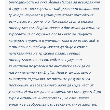
благодарности на г-жа Йоана Палова за всеотдайния
ѝ труд към това хората от най-различни възрастови
групи да научават и усъвършенстват английския
език лесно и практично. Изказвам своята реална
препоръка към English House и бих искал да кажа, че
курсовете са от огромна полза както за студенти,
кандидат-студенти и ученици, така и за всеки, който
е припознал необходимостта да бъде в крак с
изискванията на трудовия пазар. Горещо
препоръчвам на всеки, който се нуждае от
качествена подготовка по английски език да се
насочи именно към English House, школа, която
многократно доказва, че високите резултати са
постижими, а забавлението може да бъде част от
ученето. Няма как да не спомена, че съм студент 2-ри
курс в Аграрния университет и, че г-жа Палова
винаги се съобразява с отсъствието ми от занятие,