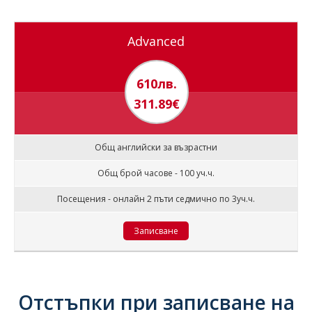
Advanced
610лв.
311.89€
Общ английски за възрастни
Общ брой часове - 100 уч.ч.
Посещения - онлайн 2 пъти седмично по 3уч.ч.
Записване
Отстъпки при записване на