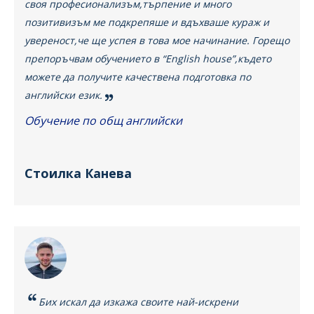
своя професионализъм,търпение и много
позитивизъм ме подкрепяше и вдъхваше кураж и
увереност,че ще успея в това мое начинание. Горещо
препоръчвам обучението в “English house”,където
можете да получите качествена подготовка по
английски език.
Обучение по общ английски
Стоилка Канева
Бих искал да изкажа своите най-искрени