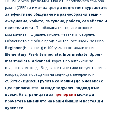
HOUSE обхващат всички нива от Европейската езикова
рамка (CEFR) и
имат за цел да подготвят курсистите
за ефективно общуване на разнообразни теми –
ежедневие, хобита, пътуване, работа, семейство и
приятели и т.н
. Те обхващат четирите основни
компонента – слушане, писане, четене и говорене.
Обучението е с обща продължителност 80уч.ч. за ниво
Beginner
(Начинаещ) и 100 уч.ч. за останалите нива –
Elementary
,
Pre-Intermediate
,
Intermediate
,
Upper-
Intermediate
,
Advanced
. Курсът по английски за
възрастни може да бъде интензивен или полуинтензивен
(според броя посещения на седмица), вечерен или
съботно-неделен.
Групите са малки (до 6 човека) с
цел прилагането на индивидуален подход към
всеки. На страницата за
препоръки
може да
прочетете мненията на наши бивши и настоящи
курсисти.