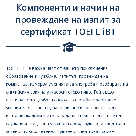
Компоненти и начин на
провеждане на изпит за
сертификат TOEFL iBT
TOEFL iBT е важна част от вашето приключение –
образование в чужбина. Изпитът, провеждан на
компютър, измерва уменията за употреба и разбиране на
английския език на университетско ниво. Той също
оценява колко добре кандидатът комбинира своите
умения за четене, слушане, писане и говорене, за да
изпълни академичните си задачи. Те могат да са: четене,
слушане и след това устен отговор; слушане и след това
устен отговор; четене, слушане и след това писмен