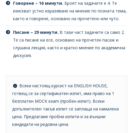
Говорене – 16 минути.
Броят на задачите е 4. Те
изискват устно изразяване на мнение по позната тема,
както и говорене, основано на прочетено или чуто.
Писане – 29 минути.
В тази част задачите са само 2.
Те са писане на есе, основано на прочетен пасаж и
слушана лекция, както и кратко мнение по академична
дискусия.
Всеки настоящ курсист на ENGLISH HOUSE,
готвещ се за сертификатен изпит, има право на 1
безплатен MOCK exam (пробен изпит). Всеки
допълнителен такъв изпит се заплаща на намалена
цена. Предлагаме пробни изпити и за външни
кандидати на редовна цена.