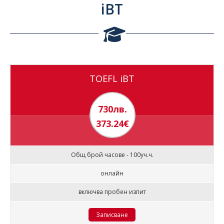
iBT
TOEFL iBT
730лв.
373.24€
Общ брой часове - 100уч.ч.
онлайн
включва пробен изпит
Записване