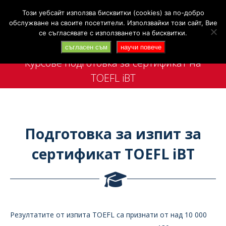
Search:
+359 88 4142 702
Търси
Този уебсайт използва бисквитки (cookies) за по-добро
обслужване на своите посетители. Използвайки този сайт, Вие
се съгласявате с използването на бисквитки.
съгласен съм
научи повече
Курсове подготовка за сертификат на
TOEFL iBT
You are here:
Подготовка за изпит за
сертификат TOEFL iBT
Резултатите от изпита TOEFL са признати от над 10 000