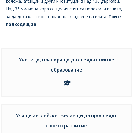
колежа, агенции и други институции в над 130 държави.
Над 35 милиона хора от целия свят са положили изпита,
за да докажат своето ниво на владеене на езика.
Той е
подходящ за:
Ученици, планиращи да следват висше
образование
Учащи английски, желаещи да проследят
своето развитие