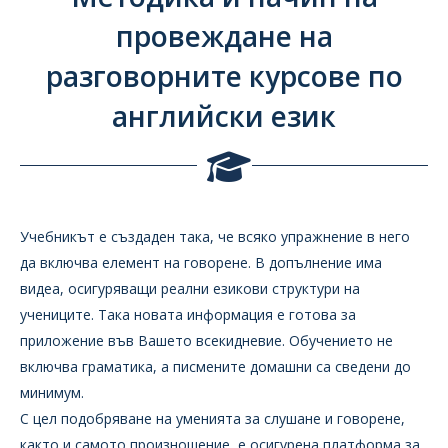
провеждане на
разговорните курсове по
английски език
Учебникът е създаден така, че всяко упражнение в него
да включва елемент на говорене. В допълнение има
видеа, осигуряващи реални езикови структури на
учениците. Така новата информация е готова за
приложение във Вашето всекидневие. Обучението не
включва граматика, а писмените домашни са сведени до
минимум.
С цел подобряване на уменията за слушане и говорене,
както и самото произношение, е осигурена платформа за