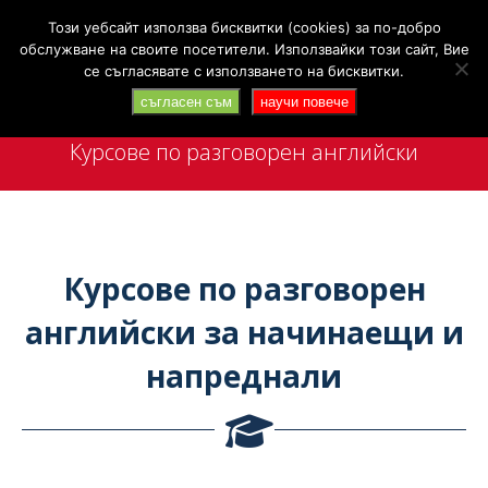
Search:
+359 88 4142 702
Търси
Този уебсайт използва бисквитки (cookies) за по-добро
обслужване на своите посетители. Използвайки този сайт, Вие
се съгласявате с използването на бисквитки.
съгласен съм
научи повече
Курсове по разговорен английски
You are here:
Курсове по разговорен
английски за начинаещи и
напреднали