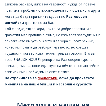
Езикова бариера, липса на увереност, нужда от повече
практика, проблеми с произношението и още много други
могат да бъдат причините курсът по
Разговорен
английски
да е точно за Вас!
Той е подходящ за хора, които са добре запознати с
граматичните правила в езика, но изпитват затруднения в
прилагането им устно. Както и за хора с богат речник,
който им помага да разбират чуваното, но срещат
трудности, когато идва техният ред да говорят. Ето за
това ENGLISH HOUSE препоръчва Разговорен курс на
всеки, преминал поне един курс на обучение по английски
език или има необходимия опит с езика.
На страницата за
препоръки
може да прочетете
мненията на наши бивши и настоящи курсисти.
Методика и начин на