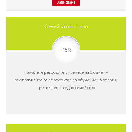
Записване
Семейна отстъпка
-15%
Намалете разходите от семейния бюджет –
възползвайте се от отстъпка за обучение на втори и
трети член на едно семейство