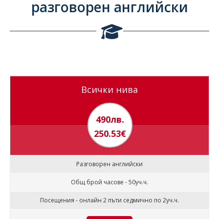
разговорен английски
Всички нива
490лв.
250.53€
Разговорен английски
Общ брой часове - 50уч.ч.
Посещения - онлайн 2 пъти седмично по 2уч.ч.