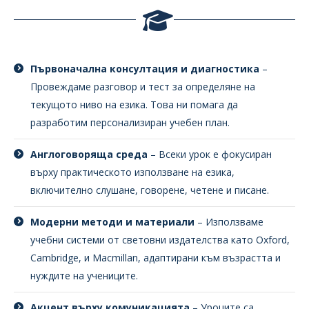
Първоначална консултация и диагностика
–
Провеждаме разговор и тест за определяне на
текущото ниво на езика. Това ни помага да
разработим персонализиран учебен план.
Англоговоряща среда
– Всеки урок е фокусиран
върху практическото използване на езика,
включително слушане, говорене, четене и писане.
Модерни методи и материали
– Използваме
учебни системи от световни издателства като Oxford,
Cambridge, и Macmillan, адаптирани към възрастта и
нуждите на учениците.
Акцент върху комуникацията
– Уроците са