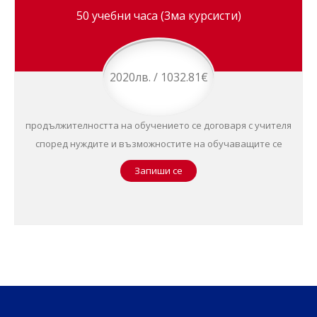
50 учебни часа (3ма курсисти)
2020лв. / 1032.81€
продължителността на обучението се договаря с учителя
според нуждите и възможностите на обучаващите се
Запиши се