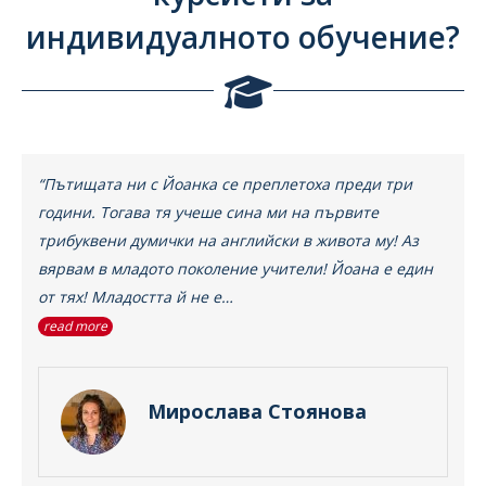
индивидуалното обучение?
“Пътищата ни с Йоанка се преплетоха преди три
години. Тогава тя учеше сина ми на първите
трибуквени думички на английски в живота му! Аз
вярвам в младото поколение учители! Йоана е един
от тях! Младостта й не е…
read more
Мирослава Стоянова