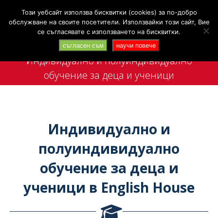
Search:
+359 88 4142 702
Търси
Този уебсайт използва бисквитки (cookies) за по-добро
обслужване на своите посетители. Използвайки този сайт, Вие
се съгласявате с използването на бисквитки.
съгласен съм
научи повече
Индивидуално и полуиндивидуално
обучение за деца и ученици
You are here:
Индивидуално и
полуиндивидуално
обучение за деца и
ученици в English House