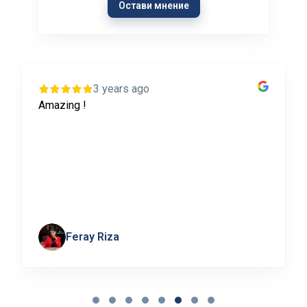
Остави мнение
3 years ago
English House са страхотни. Изключително
съм доволна от обучението на синът ми.
Предишна учебна година го бях записала в
друга школа, но за тази учебна година
избрах English House и виждам, че има ...
Show more
Tsvetelina Borisova
Page 7 of 8