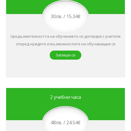
30лв. / 15.34€
продължителността на обучението се договаря с учителя
според нуждите и възможностите на обучаващия се
Запиши се
2 учебни часа
48лв. / 24.54€