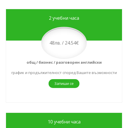
2 учебни часа
48лв. / 24.54€
общ / бизнес / разговорен английски
график и продължителност според Вашите възможности
Запиши се
10 учебни часа