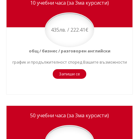
10 учебни часа (за 3ма курсисти)
435лв. / 222.41€
общ / бизнес / разговорен английски
график и продължителност според Вашите възможности
Запиши се
50 учебни часа (за 3ма курсисти)