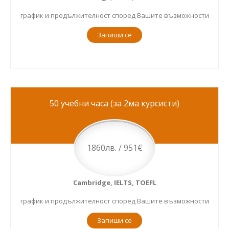
график и продължителност според Вашите възможности
Запиши се
50 учебни часа (за 2ма курсисти)
1860лв. / 951€
Cambridge, IELTS, TOEFL
график и продължителност според Вашите възможности
Запиши се