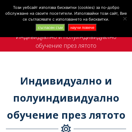
Search:
+359 88 4142 702
Търси
Този уебсайт използва бисквитки (cookies) за по-добро
обслужване на своите посетители. Използвайки този сайт, Вие
се съгласявате с използването на бисквитки.
съгласен съм
научи повече
Индивидуално и полуиндивидуално
обучение през лятото
You are here:
Индивидуално и
полуиндивидуално
обучение през лятото