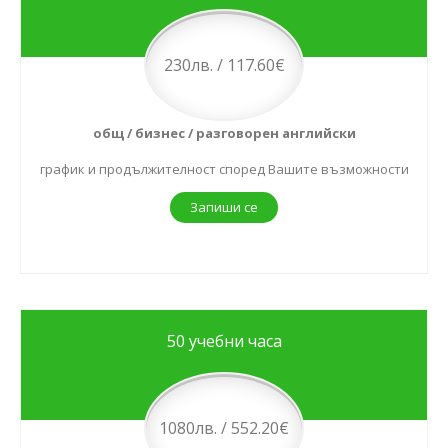
230лв. / 117.60€
общ / бизнес / разговорен английски
график и продължителност според Вашите възможности
Запиши се
50 учебни часа
1080лв. / 552.20€