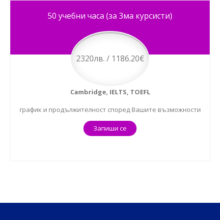
50 учебни часа (за 3ма курсисти)
2320лв. / 1186.20€
Cambridge, IELTS, TOEFL
график и продължителност според Вашите възможности
Запиши се