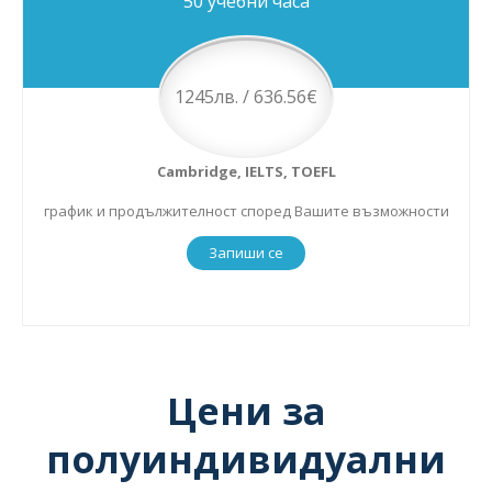
50 учебни часа
1245лв. / 636.56€
Cambridge, IELTS, TOEFL
график и продължителност според Вашите възможности
Запиши се
Цени за
полуиндивидуални